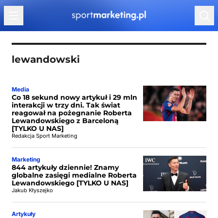
Przejdź do treści
lewandowski
Media
Co 18 sekund nowy artykuł i 29 mln
interakcji w trzy dni. Tak świat
reagował na pożegnanie Roberta
Lewandowskiego z Barceloną
[TYLKO U NAS]
Redakcja Sport Marketing
Marketing
844 artykuły dziennie! Znamy
globalne zasięgi medialne Roberta
Lewandowskiego [TYLKO U NAS]
Jakub Kłyszejko
Artykuły