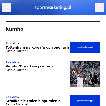
Przejdź do treści
kumho
Ze świata
Tottenham na koreańskich oponach
Bartosz Burzyński
Ze świata
Kumho Tire z koszykarzem
Bartosz Burzyński
Ze świata
Schalke nie zmienia ogumienia
Bartosz Burzyński