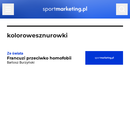
Przejdź do treści
kolorowesznurowki
Ze świata
Francuzi przeciwko homofobii
Bartosz Burzyński