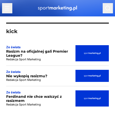
Przejdź do treści
kick
Ze świata
Rasizm na oficjalnej gali Premier
League?
Redakcja Sport Marketing
Ze świata
Nie wykopią rasizmu?
Redakcja Sport Marketing
Ze świata
Ferdinand nie chce walczyć z
rasizmem
Redakcja Sport Marketing