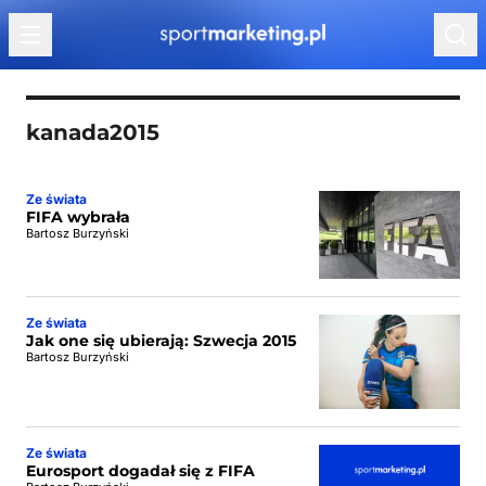
Przejdź do treści
kanada2015
Ze świata
FIFA wybrała
Bartosz Burzyński
Ze świata
Jak one się ubierają: Szwecja 2015
Bartosz Burzyński
Ze świata
Eurosport dogadał się z FIFA