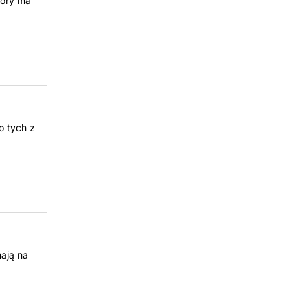
tóry ma
o tych z
ają na