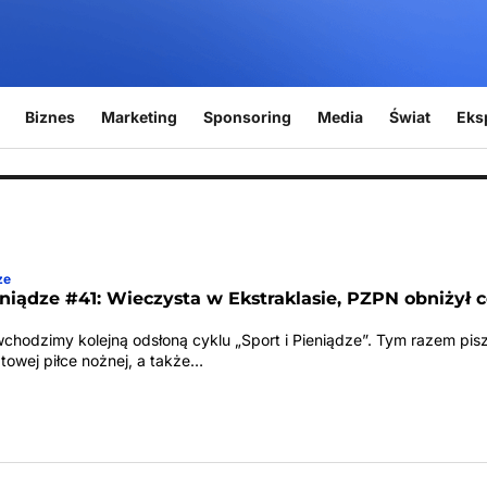
Biznes
Marketing
Sponsoring
Media
Świat
Eks
ze
eniądze #41: Wieczysta w Ekstraklasie, PZPN obniżył 
chodzimy kolejną odsłoną cyklu „Sport i Pieniądze”. Tym razem pi
iatowej piłce nożnej, a także…
z