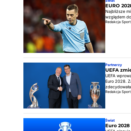
Świat
EURO 2028
Najbliższe m
względem dos
Redakcja Sport
Partnerzy
UEFA zmie
UEFA wprowad
Euro 2028. Z
zdecydował
Redakcja Sport
Świat
Euro 2028