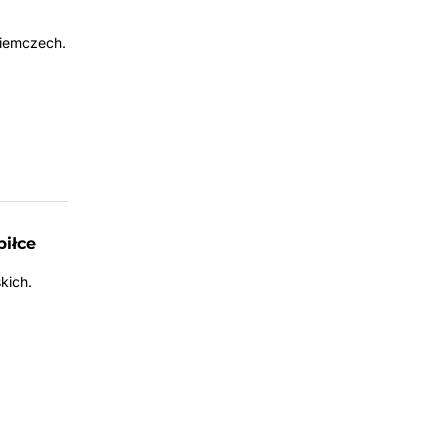
Niemczech.
piłce
kich.