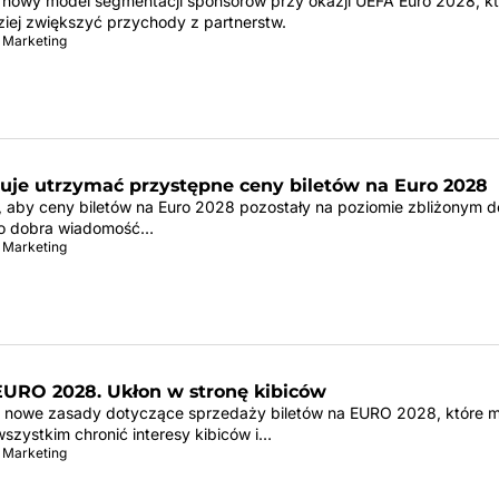
 nowy model segmentacji sponsorów przy okazji UEFA Euro 2028, k
ziej zwiększyć przychody z partnerstw.
 Marketing
uje utrzymać przystępne ceny biletów na Euro 2028
, aby ceny biletów na Euro 2028 pozostały na poziomie zbliżonym d
To dobra wiadomość…
 Marketing
 EURO 2028. Ukłon w stronę kibiców
a nowe zasady dotyczące sprzedaży biletów na EURO 2028, które m
wszystkim chronić interesy kibiców i…
 Marketing