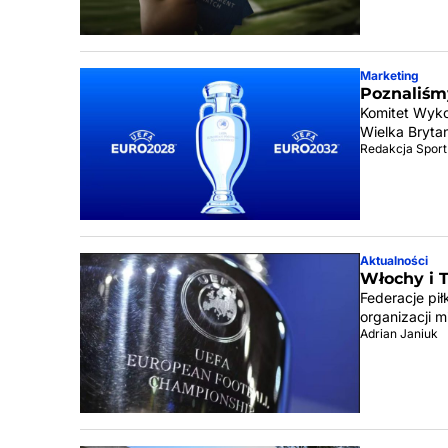
Marketing
Poznaliśm
Komitet Wyko
Wielka Brytan
Redakcja Sport
Aktualności
Włochy i 
Federacje pił
organizacji 
Adrian Janiuk