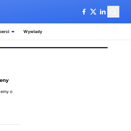
perci
Wywiady
ceny
szemy o