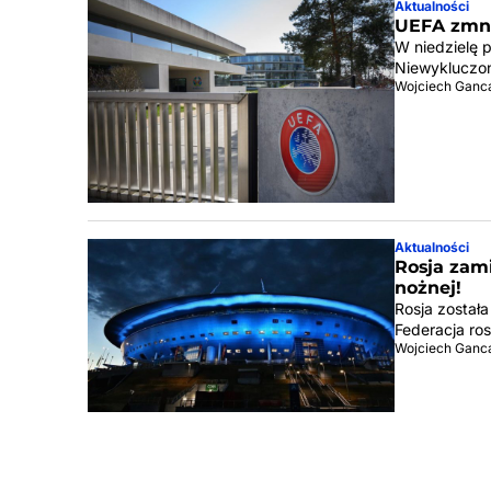
Aktualności
UEFA zmni
W niedzielę 
Niewykluczone
Wojciech Ganc
Aktualności
Rosja zami
nożnej!
Rosja został
Federacja ro
Wojciech Ganc