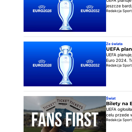
UEFA planuje
jeszcze bard
Redakcja Sport
Ze świata
UEFA plan
UEFA planuje
Euro 2024. 
Redakcja Sport
Świat
Bilety na
UEFA ogłosił
celu przede 
Redakcja Sport