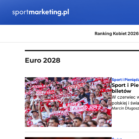
Przejdź do treści
Ranking Kobiet 2026
Euro 2028
Sport i Pieniąd
Sport i Pi
biletów
W czerwiec w
polskiej i św
Marcin Długos