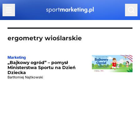
Przejdź do treści
ergometry wioślarskie
Marketing
„Bajkowy ogród” – pomysł
Ministerstwa Sportu na Dzień
Dziecka
Bartłomiej Najtkowski