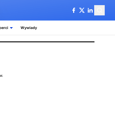
perci
Wywiady
w.