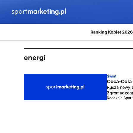
Przejdź do treści
Ranking Kobiet 2026
energi
Świat
Coca-Cola
Rusza nowy e
Zgromadzona 
Redakcja Sport