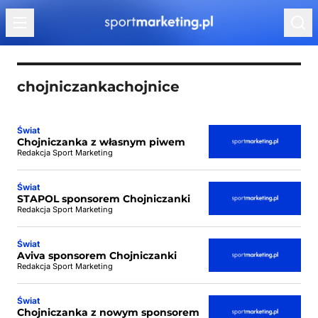
Przejdź do treści
chojniczankachojnice
Świat
Chojniczanka z własnym piwem
Redakcja Sport Marketing
Świat
STAPOL sponsorem Chojniczanki
Redakcja Sport Marketing
Świat
Aviva sponsorem Chojniczanki
Redakcja Sport Marketing
Świat
Chojniczanka z nowym sponsorem