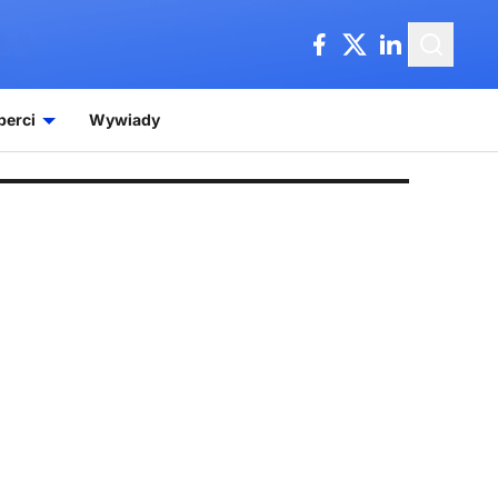
perci
Wywiady