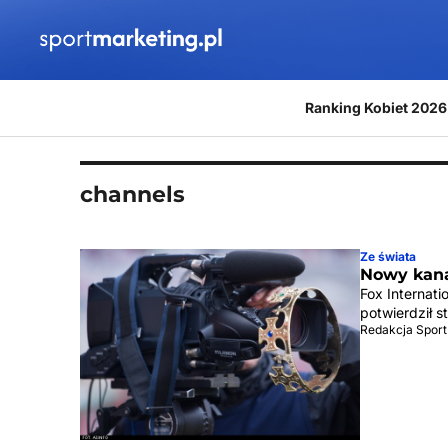
Przejdź do treści
Ranking Kobiet 2026
channels
Ze świata
Nowy kana
Fox Internat
potwierdził s
Redakcja Sport