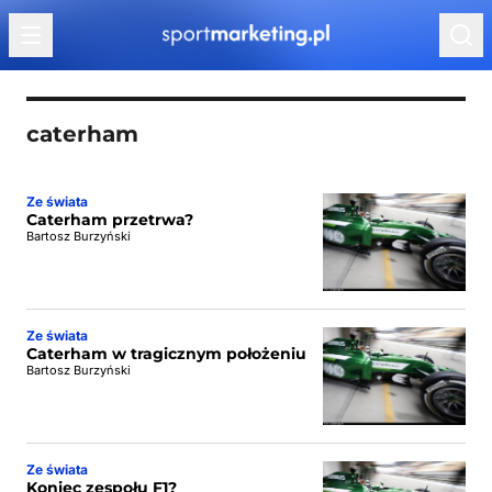
Przejdź do treści
caterham
Ze świata
Caterham przetrwa?
Bartosz Burzyński
Ze świata
Caterham w tragicznym położeniu
Bartosz Burzyński
Ze świata
Koniec zespołu F1?