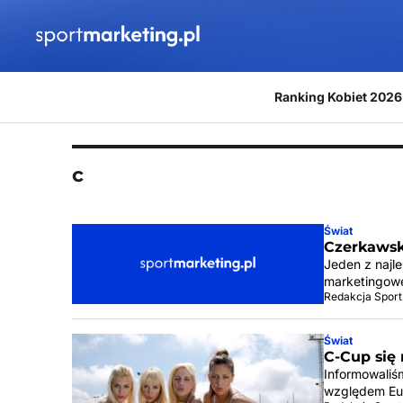
Przejdź do treści
Ranking Kobiet 2026
c
Świat
Czerkawsk
Jeden z najle
marketingowe
Redakcja Sport
Świat
C-Cup się
Informowaliś
względem Eur