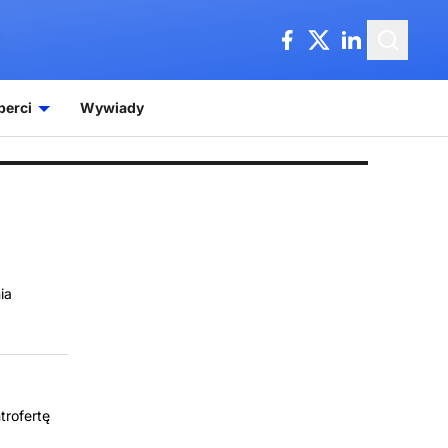
perci
Wywiady
ia
trofertę