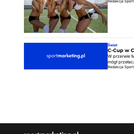
Redakcja Sport
Świat
C-Cup w C
W przerwie M
mógł przełac
Redakcja Sport