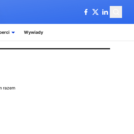
perci
Wywiady
ym razem