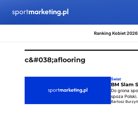
Przejdź do treści
Ranking Kobiet 2026
c&#038;aflooring
Świat
BM Slam S
Do grona spo
spoza Polski.
Bartosz Burzyń