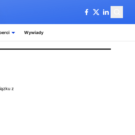
perci
Wywiady
iązku z