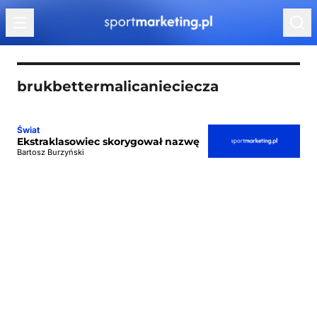
Przejdź do treści
brukbettermalicanieciecza
Świat
Ekstraklasowiec skorygował nazwę
Bartosz Burzyński