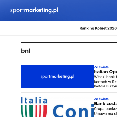
Przejdź do treści
Ranking Kobiet 2026
bnl
Ze świata
Italian Op
Włoski bank b
kortach w Rz
Bartosz Burzyń
Ze świata
Bank zosta
Grupa bankow
Umowa ma ob