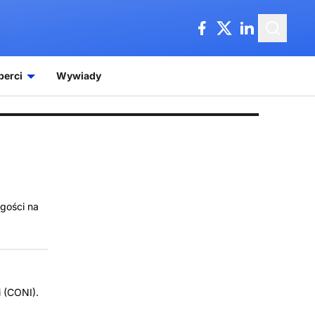
perci
Wywiady
 gości na
i (CONI).