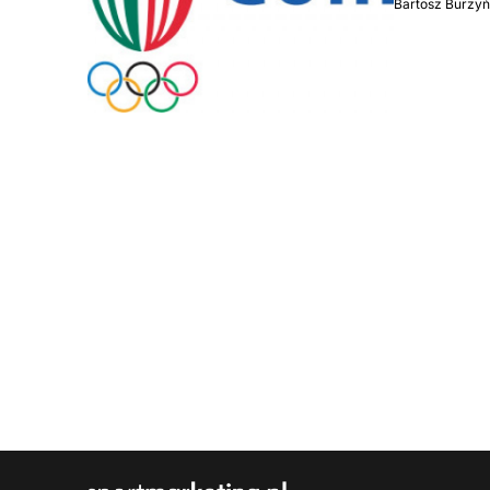
Bartosz Burzyń