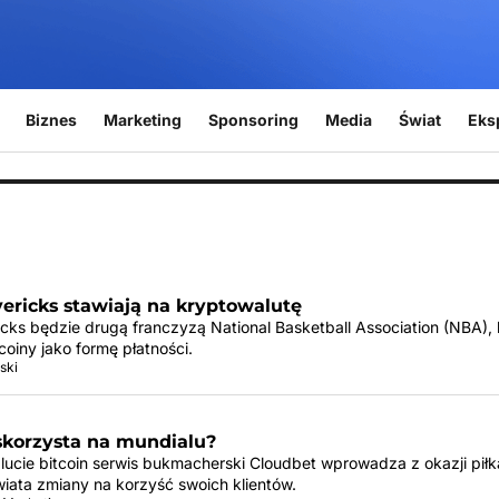
Biznes
Marketing
Sponsoring
Media
Świat
Eks
ericks stawiają na kryptowalutę
cks będzie drugą franczyzą National Basketball Association (NBA), 
coiny jako formę płatności.
ski
skorzysta na mundialu?
lucie bitcoin serwis bukmacherski Cloudbet wprowadza z okazji piłk
wiata zmiany na korzyść swoich klientów.