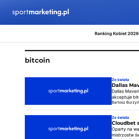
Przejdź do treści
Ranking Kobiet 2026
bitcoin
Ze świata
Dallas Mav
Dallas Maveri
akceptuje bit
Bartosz Burzyń
Ze świata
Cloudbet 
Oparty na wa
mistrzostw ś