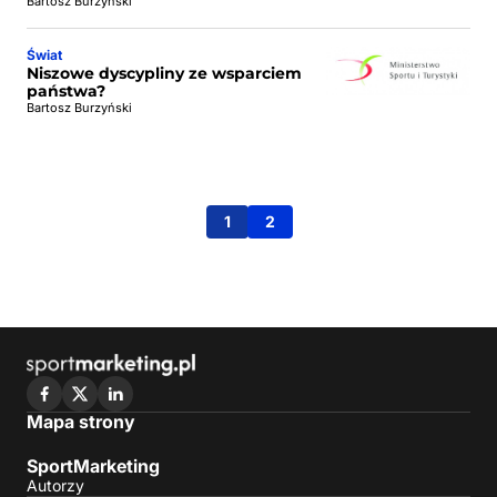
Bartosz Burzyński
Świat
Niszowe dyscypliny ze wsparciem
państwa?
Bartosz Burzyński
1
2
Mapa strony
SportMarketing
Autorzy