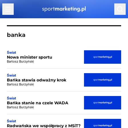
Przejdź do treści
banka
Świat
Nowa minister sportu
Bartosz Burzyński
Świat
Bańka stawia odważny krok
Bartosz Burzyński
Świat
Bańka stanie na czele WADA
Bartosz Burzyński
Świat
Radwańska we współpracy z MSiT?